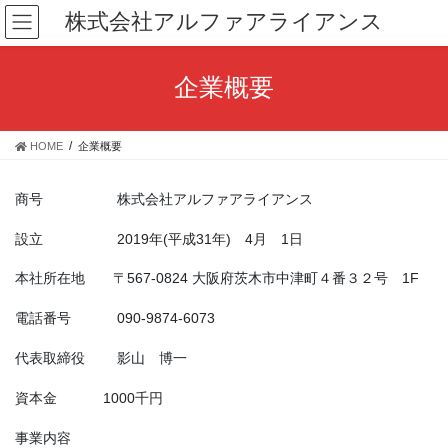
コ
ナ
株式会社アルファアライアンス
ン
ビ
テ
ゲ
ン
ー
企業概要
ツ
シ
へ
ョ
ス
ン
HOME
企業概要
キ
に
ッ
移
プ
動
商号 株式会社アルファアライアンス
設立 2019年(平成31年) 4月 1日
本社所在地 〒567-0824 大阪府茨木市中津町４番３２号 1F
電話番号 090-9874-6073
代表取締役 影山 博一
資本金 1000千円
事業内容